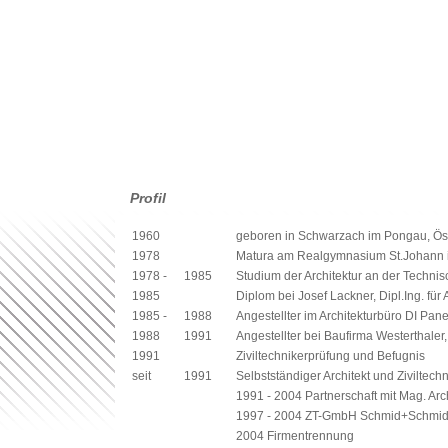
Profil
1960
geboren in Schwarzach im Pongau, Öst
1978
Matura am Realgymnasium St.Johann
1978 -
1985
Studium der Architektur an der Technis
1985
Diplom bei Josef Lackner, Dipl.Ing. für 
1985 -
1988
Angestellter im Architekturbüro DI Pan
1988
1991
Angestellter bei Baufirma Westerthaler
1991
Ziviltechnikerprüfung und Befugnis
seit
1991
Selbstständiger Architekt und Ziviltechn
1991 - 2004 Partnerschaft mit Mag. Ar
1997 - 2004 ZT-GmbH Schmid+Schmi
2004 Firmentrennung