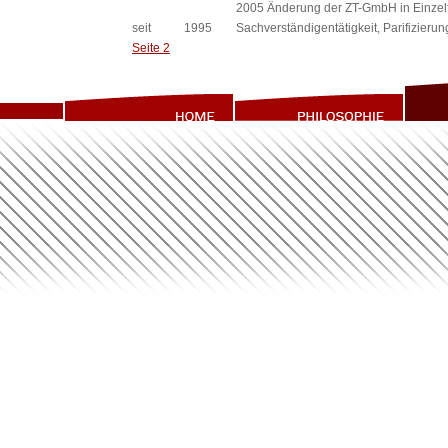
2005 Änderung der ZT-GmbH in Einze
seit
1995
Sachverständigentätigkeit, Parifizieru
Seite 2